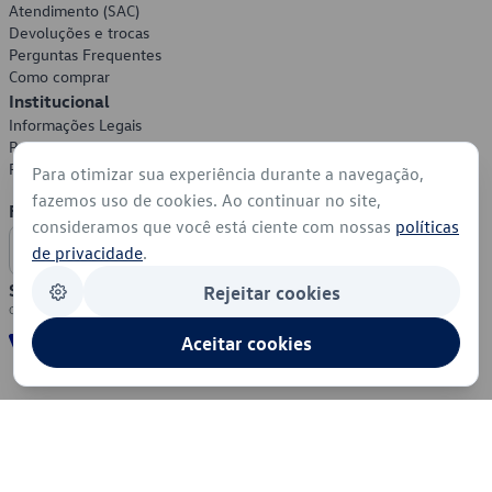
Atendimento (SAC)
Devoluções e trocas
Perguntas Frequentes
Como comprar
Institucional
Informações Legais
Política de Privacidade
Política de Cookies
Para otimizar sua experiência durante a navegação,
fazemos uso de cookies. Ao continuar no site,
Formas de Pagamento
consideramos que você está ciente com nossas
políticas
de privacidade
.
Segurança
Rejeitar cookies
Aceitar cookies
© 2026 - Volkswagen do Brasil - Todos os direitos reservados