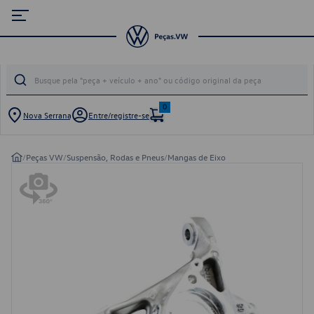
0
Nova Serrana
Entre/registre-se
/
Peças VW
/
Suspensão, Rodas e Pneus
/
Mangas de Eixo