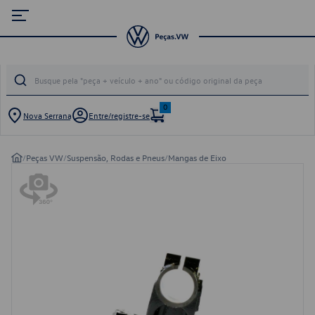
0
Nova Serrana
Entre/registre-se
/
Peças VW
/
Suspensão, Rodas e Pneus
/
Mangas de Eixo