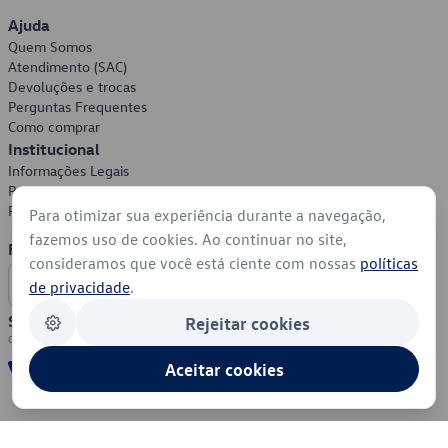
Ajuda
Quem Somos
Atendimento (SAC)
Devoluções e trocas
Perguntas Frequentes
Como comprar
Institucional
Informações Legais
Política de Privacidade
Política de Cookies
Para otimizar sua experiência durante a navegação,
fazemos uso de cookies. Ao continuar no site,
Formas de Pagamento
consideramos que você está ciente com nossas
políticas
de privacidade
.
Segurança
Rejeitar cookies
Aceitar cookies