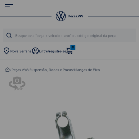
0
Nova Serrana
Entre/registre-se
/
Peças VW
/
Suspensão, Rodas e Pneus
/
Mangas de Eixo