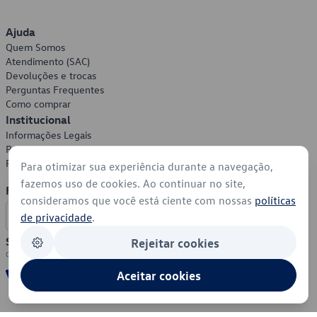
Ajuda
Quem Somos
Atendimento (SAC)
Devoluções e trocas
Perguntas Frequentes
Como comprar
Institucional
Informações Legais
Política de Privacidade
Política de Cookies
Para otimizar sua experiência durante a navegação,
fazemos uso de cookies. Ao continuar no site,
Formas de Pagamento
consideramos que você está ciente com nossas
políticas
de privacidade
.
Segurança
Rejeitar cookies
Aceitar cookies