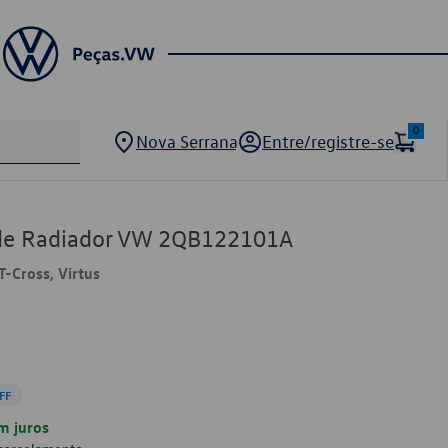
0
Nova Serrana
Entre/registre-se
de Radiador VW 2QB122101A
T-Cross, Virtus
FF
m juros