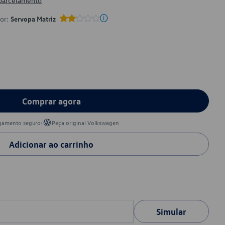
 parcelamento
por:
Servopa Matriz
Comprar agora
•
gamento seguro
Peça original Volkswagen
Adicionar ao carrinho
Simular