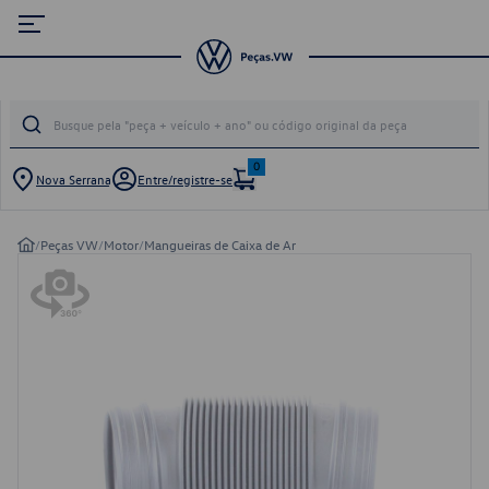
0
Nova Serrana
Entre/registre-se
/
Peças VW
/
Motor
/
Mangueiras de Caixa de Ar