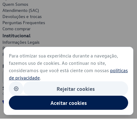
Quem Somos
Atendimento (SAC)
Devoluções e trocas
Perguntas Frequentes
Como comprar
Institucional
Informações Legais
Política de Privacidade
Política de Cookies
Para otimizar sua experiência durante a navegação,
fazemos uso de cookies. Ao continuar no site,
Formas de Pagamento
consideramos que você está ciente com nossas
políticas
de privacidade
.
Segurança
Rejeitar cookies
Aceitar cookies
© 2026 - Volkswagen do Brasil - Todos os direitos reservados