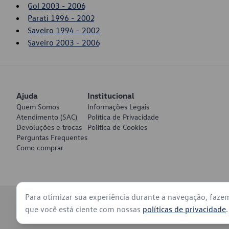
Gol 2003 - 2006
Parati 1996 - 2002
Saveiro 1994 - 2002
Saveiro 2003 - 2006
Ajuda
Institucional
Quem Somos
Informações Legais
Atendimento (SAC)
Política de Privacidade
Devoluções e trocas
Política de Cookies
Perguntas Frequentes
Como comprar
Para otimizar sua experiência durante a navegação, faze
© 2026 - Volkswagen do Brasil - Todos os direitos reservados
que você está ciente com nossas
políticas de privacidade
.