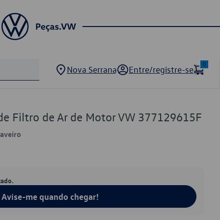
0
Nova Serrana
Entre/registre-se
de Filtro de Ar de Motor VW 377129615F
Saveiro
tado.
Avise-me quando chegar!