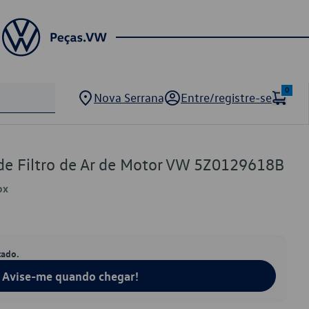
0
Nova Serrana
Entre/registre-se
de Filtro de Ar de Motor VW 5Z0129618B
ox
tado.
Avise-me quando chegar!