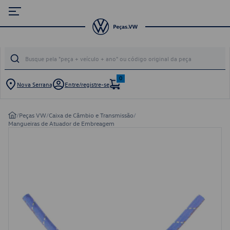
0
Nova Serrana
Entre/registre-se
/
Peças VW
/
Caixa de Câmbio e Transmissão
/
Mangueiras de Atuador de Embreagem