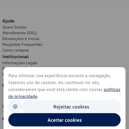
Ajuda
Quem Somos
Atendimento (SAC)
Devoluções e trocas
Perguntas Frequentes
Como comprar
Institucional
Informações Legais
Política de Privacidade
Política de Cookies
Para otimizar sua experiência durante a navegação,
fazemos uso de cookies. Ao continuar no site,
Formas de Pagamento
consideramos que você está ciente com nossas
políticas
de privacidade
.
Segurança
Rejeitar cookies
Aceitar cookies