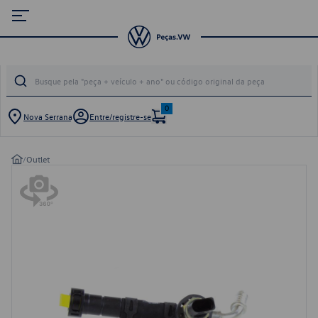
0
Nova Serrana
Entre/registre-se
/
Outlet