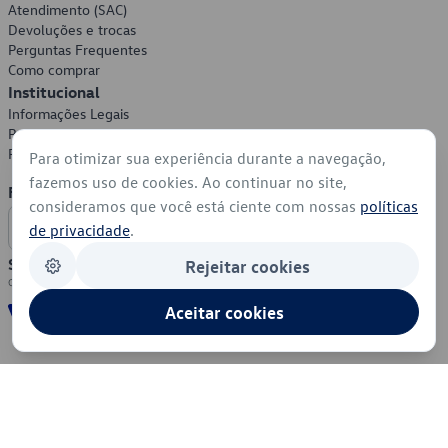
Atendimento (SAC)
Devoluções e trocas
Perguntas Frequentes
Como comprar
Institucional
Informações Legais
Política de Privacidade
Política de Cookies
Para otimizar sua experiência durante a navegação,
fazemos uso de cookies. Ao continuar no site,
Formas de Pagamento
consideramos que você está ciente com nossas
políticas
de privacidade
.
Segurança
Rejeitar cookies
Aceitar cookies
© 2026 - Volkswagen do Brasil - Todos os direitos reservados