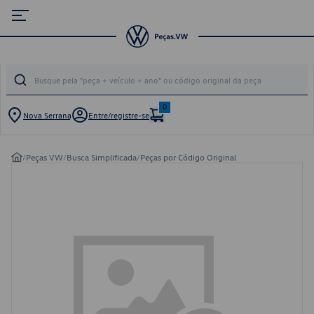
0
Nova Serrana
Entre/registre-se
/
Peças VW
/
Busca Simplificada
/
Peças por Código Original