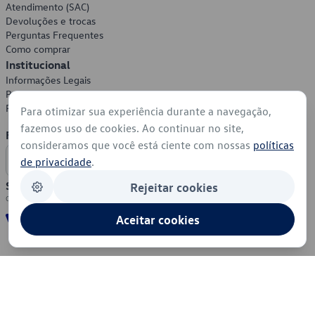
Atendimento (SAC)
Devoluções e trocas
Perguntas Frequentes
Como comprar
Institucional
Informações Legais
Política de Privacidade
Política de Cookies
Para otimizar sua experiência durante a navegação,
fazemos uso de cookies. Ao continuar no site,
Formas de Pagamento
consideramos que você está ciente com nossas
políticas
de privacidade
.
Segurança
Rejeitar cookies
Aceitar cookies
© 2026 - Volkswagen do Brasil - Todos os direitos reservados