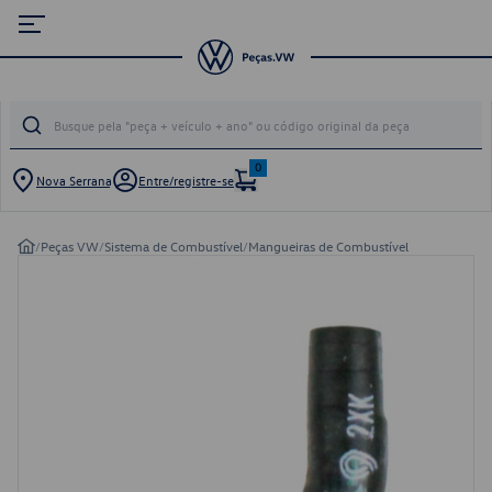
0
Nova Serrana
Entre/registre-se
/
Peças VW
/
Sistema de Combustível
/
Mangueiras de Combustível