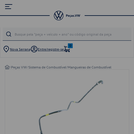
0
Nova Serrana
Entre/registre-se
/
Peças VW
/
Sistema de Combustível
/
Mangueiras de Combustível