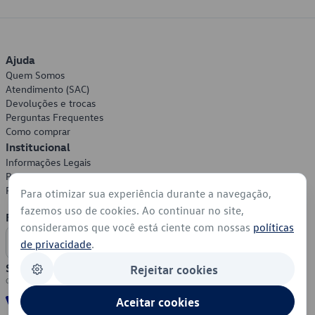
Ajuda
Quem Somos
Atendimento (SAC)
Devoluções e trocas
Perguntas Frequentes
Como comprar
Institucional
Informações Legais
Política de Privacidade
Política de Cookies
Para otimizar sua experiência durante a navegação,
fazemos uso de cookies. Ao continuar no site,
Formas de Pagamento
consideramos que você está ciente com nossas
políticas
de privacidade
.
Segurança
Rejeitar cookies
Aceitar cookies