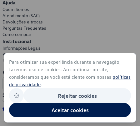
Ajuda
Quem Somos
Atendimento (SAC)
Devoluções e trocas
Perguntas Frequentes
Como comprar
Institucional
Informações Legais
Política de Privacidade
Política de Cookies
Para otimizar sua experiência durante a navegação,
fazemos uso de cookies. Ao continuar no site,
Formas de Pagamento
consideramos que você está ciente com nossas
políticas
de privacidade
.
Segurança
Rejeitar cookies
Aceitar cookies