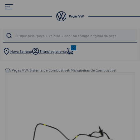
0
Nova Serrana
Entre/registre-se
/
Peças VW
/
Sistema de Combustível
/
Mangueiras de Combustível