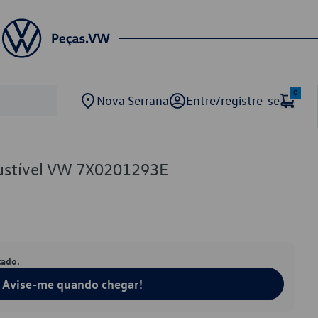
0
Nova Serrana
Entre/registre-se
ustível VW 7X0201293E
tado.
Avise-me quando chegar!