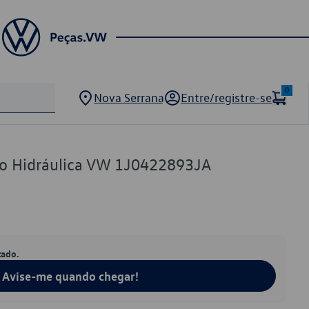
0
Nova Serrana
Entre/registre-se
ão Hidráulica VW 1J0422893JA
tado.
Avise-me quando chegar!