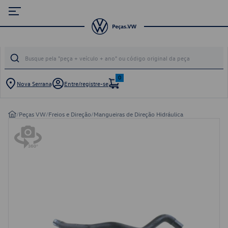
0
Nova Serrana
Entre/registre-se
/
Peças VW
/
Freios e Direção
/
Mangueiras de Direção Hidráulica