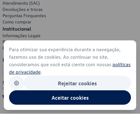
Atendimento (SAC)
Devoluções e trocas
Perguntas Frequentes
Como comprar
Institucional
Informações Legais
Política de Privacidade
Política de Cookies
Para otimizar sua experiência durante a navegação,
fazemos uso de cookies. Ao continuar no site,
Formas de Pagamento
consideramos que você está ciente com nossas
políticas
de privacidade
.
Segurança
Rejeitar cookies
Aceitar cookies
© 2026 - Volkswagen do Brasil - Todos os direitos reservados