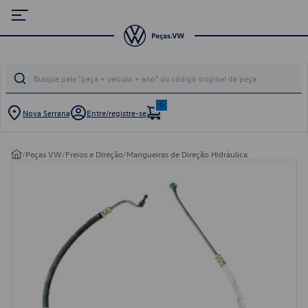
0
Nova Serrana
Entre/registre-se
/
Peças VW
/
Freios e Direção
/
Mangueiras de Direção Hidráulica