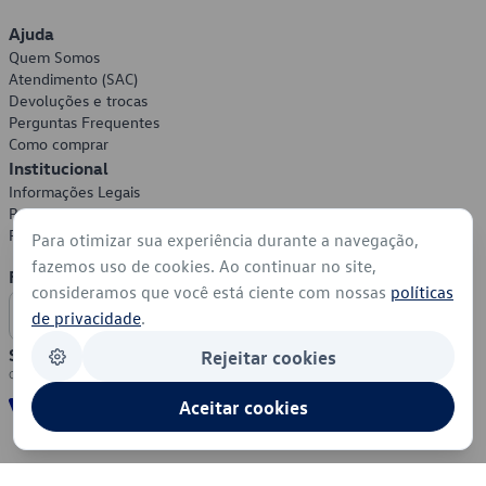
Ajuda
Quem Somos
Atendimento (SAC)
Devoluções e trocas
Perguntas Frequentes
Como comprar
Institucional
Informações Legais
Política de Privacidade
Política de Cookies
Para otimizar sua experiência durante a navegação,
fazemos uso de cookies. Ao continuar no site,
Formas de Pagamento
consideramos que você está ciente com nossas
políticas
de privacidade
.
Segurança
Rejeitar cookies
Aceitar cookies