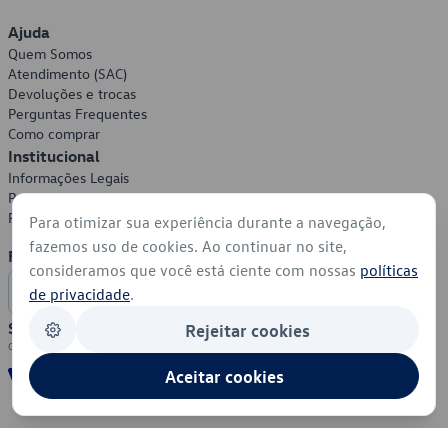
Ajuda
Quem Somos
Atendimento (SAC)
Devoluções e trocas
Perguntas Frequentes
Como comprar
Institucional
Informações Legais
Política de Privacidade
Política de Cookies
Para otimizar sua experiência durante a navegação,
fazemos uso de cookies. Ao continuar no site,
Formas de Pagamento
consideramos que você está ciente com nossas
políticas
de privacidade
.
Segurança
Rejeitar cookies
Aceitar cookies