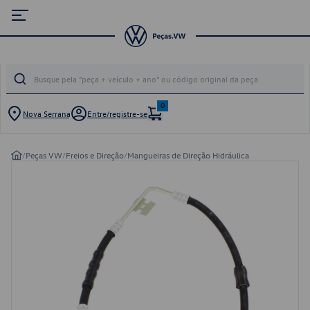
0
Nova Serrana
Entre/registre-se
/
Peças VW
/
Freios e Direção
/
Mangueiras de Direção Hidráulica