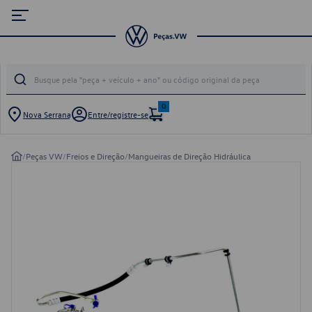
0
Nova Serrana
Entre/registre-se
/
Peças VW
/
Freios e Direção
/
Mangueiras de Direção Hidráulica