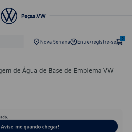
0
Nova Serrana
Entre/registre-se
gem de Água de Base de Emblema VW
tado.
Avise-me quando chegar!