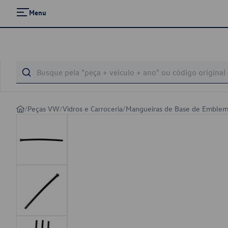
Menu
/
Peças VW
/
Vidros e Carroceria
/
Mangueiras de Base de Emble