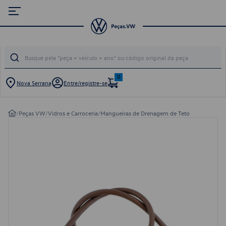
0
Nova Serrana
Entre/registre-se
/
Peças VW
/
Vidros e Carroceria
/
Mangueiras de Drenagem de Teto