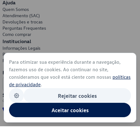
Ajuda
Quem Somos
Atendimento (SAC)
Devoluções e trocas
Perguntas Frequentes
Como comprar
Institucional
Informações Legais
Política de Privacidade
Política de Cookies
Para otimizar sua experiência durante a navegação,
fazemos uso de cookies. Ao continuar no site,
Formas de Pagamento
consideramos que você está ciente com nossas
políticas
de privacidade
.
Segurança
Rejeitar cookies
Aceitar cookies