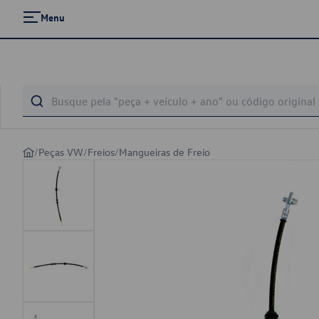
Menu
/
Peças VW
/
Freios
/
Mangueiras de Freio