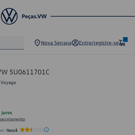
0
Nova Serrana
Entre/registre-se
o VW 5U0611701C
, Voyage
juros
 parcelamento
por:
Itacuã