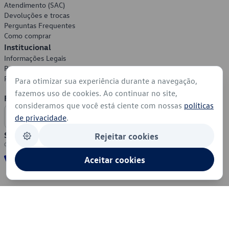
Atendimento (SAC)
Devoluções e trocas
Perguntas Frequentes
Como comprar
Institucional
Informações Legais
Política de Privacidade
Política de Cookies
Para otimizar sua experiência durante a navegação,
fazemos uso de cookies. Ao continuar no site,
Formas de Pagamento
consideramos que você está ciente com nossas
políticas
de privacidade
.
Segurança
Rejeitar cookies
Aceitar cookies
© 2026 - Volkswagen do Brasil - Todos os direitos reservados