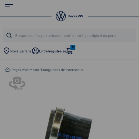
0
Nova Serrana
Entre/registre-se
/
Peças VW
/
Motor
/
Mangueiras de Intercooler