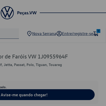
0
Nova Serrana
Entre/registre-se
or de Faróis VW 1J0955964F
f, Jetta, Passat, Polo, Tiguan, Touareg
tado.
Avise-me quando chegar!