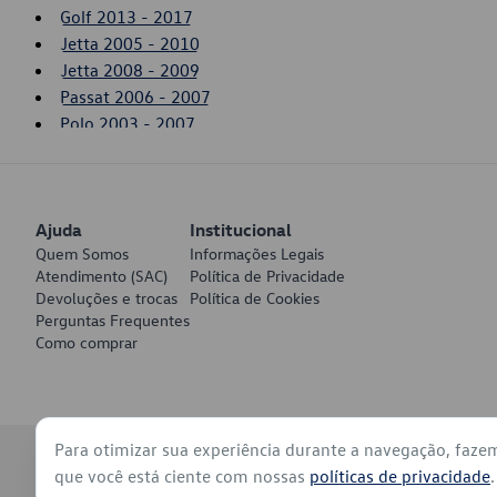
Golf 2013 - 2017
Jetta 2005 - 2010
Jetta 2008 - 2009
Passat 2006 - 2007
Polo 2003 - 2007
Tiguan 2008 - 2011
Touareg 2004 - 2005
Ajuda
Institucional
Quem Somos
Informações Legais
Atendimento (SAC)
Política de Privacidade
Devoluções e trocas
Política de Cookies
Perguntas Frequentes
Como comprar
Para otimizar sua experiência durante a navegação, faze
© 2026 - Volkswagen do Brasil - Todos os direitos reservados
que você está ciente com nossas
políticas de privacidade
.