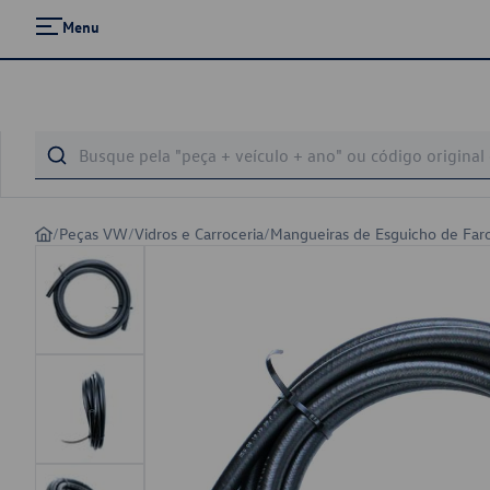
Menu
/
Peças VW
/
Vidros e Carroceria
/
Mangueiras de Esguicho de Far