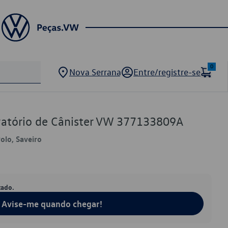
0
Nova Serrana
Entre/registre-se
vatório de Cânister VW 377133809A
Polo, Saveiro
tado.
Avise-me quando chegar!