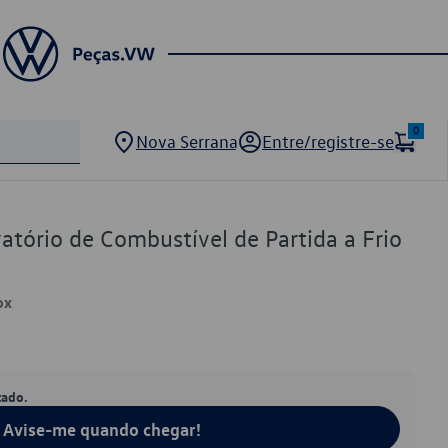
0
Nova Serrana
Entre/registre-se
tório de Combustível de Partida a Frio
ox
tado.
Avise-me quando chegar!