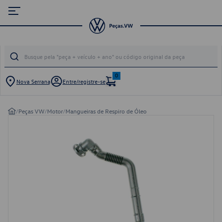
0
Nova Serrana
Entre/registre-se
/
Peças VW
/
Motor
/
Mangueiras de Respiro de Óleo