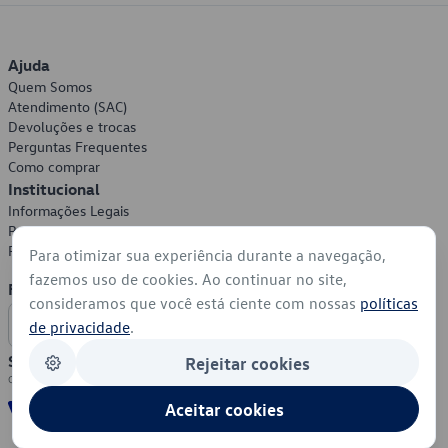
Ajuda
Quem Somos
Atendimento (SAC)
Devoluções e trocas
Perguntas Frequentes
Como comprar
Institucional
Informações Legais
Política de Privacidade
Política de Cookies
Para otimizar sua experiência durante a navegação,
fazemos uso de cookies. Ao continuar no site,
Formas de Pagamento
consideramos que você está ciente com nossas
políticas
de privacidade
.
Segurança
Rejeitar cookies
Aceitar cookies