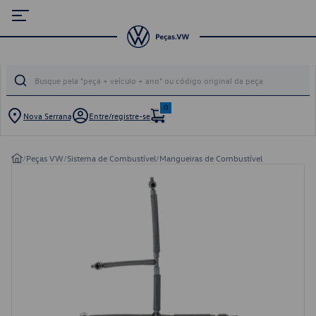
0
Nova Serrana
Entre/registre-se
/
Peças VW
/
Sistema de Combustível
/
Mangueiras de Combustível