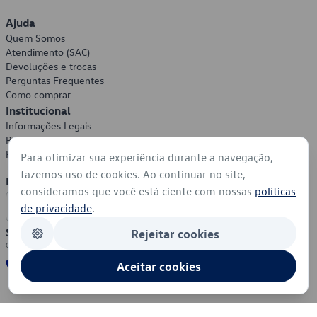
Ajuda
Quem Somos
Atendimento (SAC)
Devoluções e trocas
Perguntas Frequentes
Como comprar
Institucional
Informações Legais
Política de Privacidade
Política de Cookies
Para otimizar sua experiência durante a navegação,
fazemos uso de cookies. Ao continuar no site,
Formas de Pagamento
consideramos que você está ciente com nossas
políticas
de privacidade
.
Segurança
Rejeitar cookies
Aceitar cookies