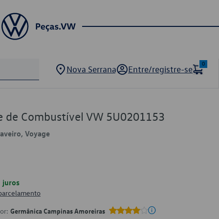
0
Nova Serrana
Entre/registre-se
e de Combustível VW 5U0201153
 Saveiro, Voyage
juros
 parcelamento
por:
Germânica Campinas Amoreiras