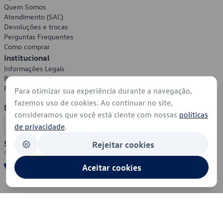
Quem Somos
Atendimento (SAC)
Devoluções e trocas
Perguntas Frequentes
Como comprar
Institucional
Informações Legais
Política de Privacidade
Política de Cookies
Para otimizar sua experiência durante a navegação,
fazemos uso de cookies. Ao continuar no site,
Formas de Pagamento
consideramos que você está ciente com nossas
políticas
de privacidade
.
Segurança
Rejeitar cookies
Aceitar cookies
© 2026 - Volkswagen do Brasil - Todos os direitos reservados