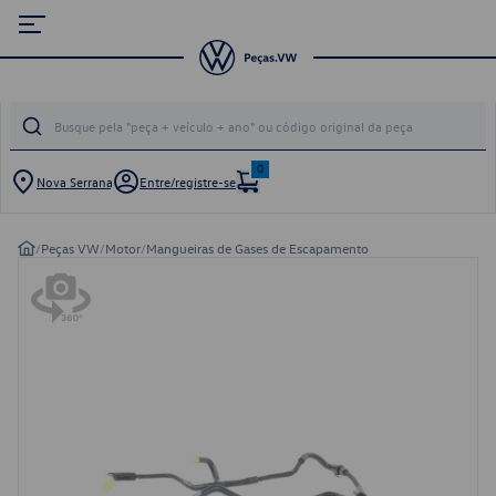
0
Nova Serrana
Entre/registre-se
/
Peças VW
/
Motor
/
Mangueiras de Gases de Escapamento