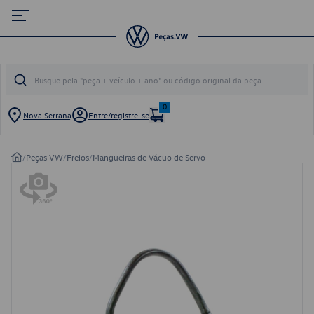
0
Nova Serrana
Entre/registre-se
/
Peças VW
/
Freios
/
Mangueiras de Vácuo de Servo