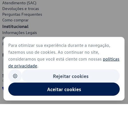
Atendimento (SAC)
Devoluções e trocas
Perguntas Frequentes
Como comprar
Institucional
Informações Legais
Política de Privacidade
Política de Cookies
Para otimizar sua experiência durante a navegação,
fazemos uso de cookies. Ao continuar no site,
Formas de Pagamento
consideramos que você está ciente com nossas
políticas
de privacidade
.
Segurança
Rejeitar cookies
Aceitar cookies
© 2026 - Volkswagen do Brasil - Todos os direitos reservados