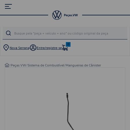
0
Nova Serrana
Entre/registre-se
/
Peças VW
/
Sistema de Combustível
/
Mangueiras de Cânister