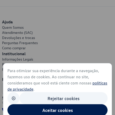
Ajuda
Quem Somos
Atendimento (SAC)
Devoluções e trocas
Perguntas Frequentes
Como comprar
Institucional
Informações Legais
Política de Privacidade
Política de Cookies
Para otimizar sua experiência durante a navegação,
fazemos uso de cookies. Ao continuar no site,
Formas de Pagamento
consideramos que você está ciente com nossas
políticas
de privacidade
.
Segurança
Rejeitar cookies
Aceitar cookies