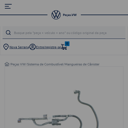
0
Nova Serrana
Entre/registre-se
/
Peças VW
/
Sistema de Combustível
/
Mangueiras de Cânister