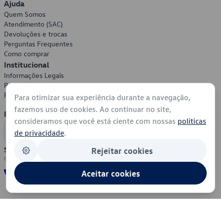
Ajuda
Quem Somos
Atendimento (SAC)
Devoluções e trocas
Perguntas Frequentes
Como comprar
Institucional
Informações Legais
Política de Privacidade
Política de Cookies
Para otimizar sua experiência durante a navegação,
fazemos uso de cookies. Ao continuar no site,
Formas de Pagamento
consideramos que você está ciente com nossas
políticas
de privacidade
.
Segurança
Rejeitar cookies
Aceitar cookies