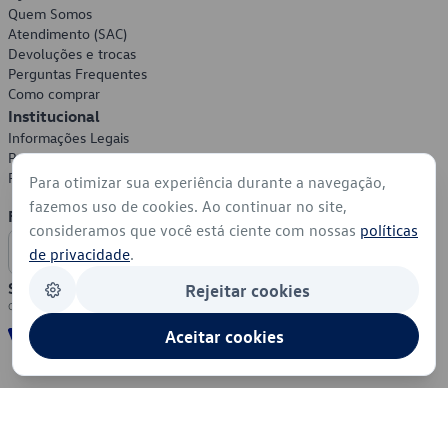
Quem Somos
Atendimento (SAC)
Devoluções e trocas
Perguntas Frequentes
Como comprar
Institucional
Informações Legais
Política de Privacidade
Política de Cookies
Para otimizar sua experiência durante a navegação,
fazemos uso de cookies. Ao continuar no site,
Formas de Pagamento
consideramos que você está ciente com nossas
políticas
de privacidade
.
Segurança
Rejeitar cookies
Aceitar cookies
© 2026 - Volkswagen do Brasil - Todos os direitos reservados