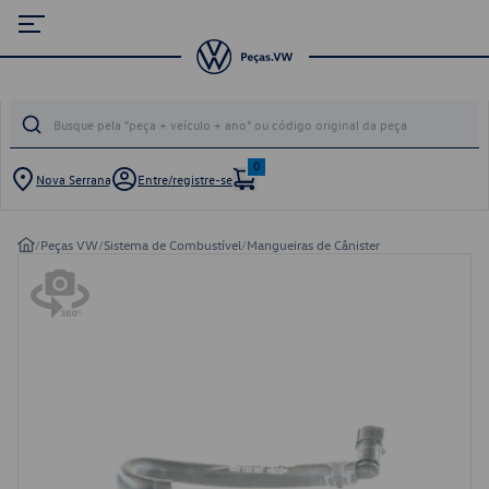
0
Nova Serrana
Entre/registre-se
/
Peças VW
/
Sistema de Combustível
/
Mangueiras de Cânister