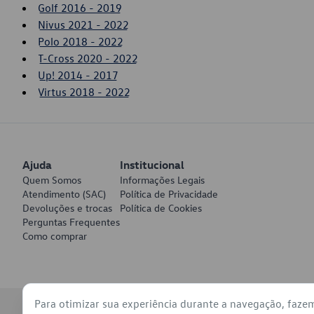
Golf 2016 - 2019
Nivus 2021 - 2022
Polo 2018 - 2022
T-Cross 2020 - 2022
Up! 2014 - 2017
Virtus 2018 - 2022
Ajuda
Institucional
Quem Somos
Informações Legais
Atendimento (SAC)
Política de Privacidade
Devoluções e trocas
Política de Cookies
Perguntas Frequentes
Como comprar
Para otimizar sua experiência durante a navegação, faze