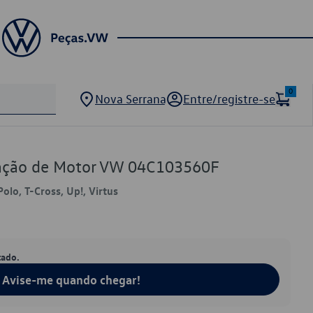
0
Nova Serrana
Entre/registre-se
lação de Motor VW 04C103560F
Polo, T-Cross, Up!, Virtus
tado.
Avise-me quando chegar!