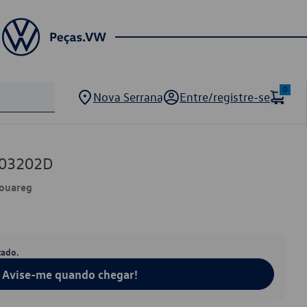
0
Nova Serrana
Entre/registre-se
103202D
Touareg
tado.
Avise-me quando chegar!