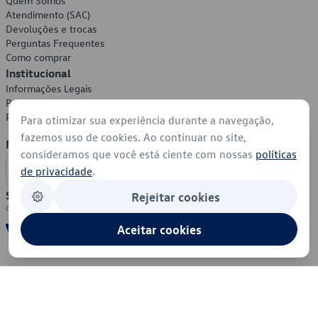
Quem Somos
Atendimento (SAC)
Devoluções e trocas
Perguntas Frequentes
Como comprar
Institucional
Informações Legais
Política de Privacidade
Política de Cookies
Para otimizar sua experiência durante a navegação,
fazemos uso de cookies. Ao continuar no site,
Formas de Pagamento
consideramos que você está ciente com nossas
políticas
de privacidade
.
Segurança
Rejeitar cookies
Aceitar cookies
© 2026 - Volkswagen do Brasil - Todos os direitos reservados