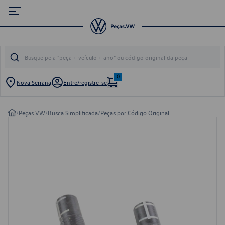
0
Nova Serrana
Entre/registre-se
/
Peças VW
/
Busca Simplificada
/
Peças por Código Original