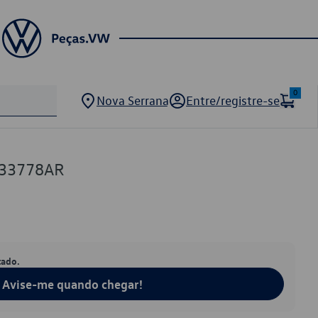
0
Nova Serrana
Entre/registre-se
133778AR
tado.
Avise-me quando chegar!