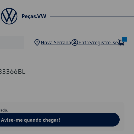
0
Nova Serrana
Entre/registre-se
33366BL
tado.
Avise-me quando chegar!