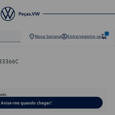
0
Nova Serrana
Entre/registre-se
33366C
tado.
Avise-me quando chegar!