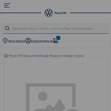
0
Nova Serrana
Entre/registre-se
/
Peças VW
/
Busca Simplificada
/
Peças por Código Original