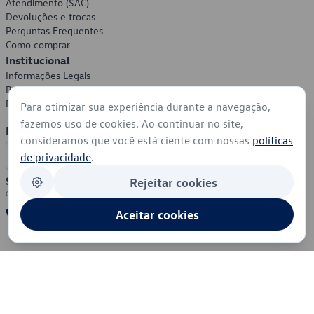
Atendimento (SAC)
Devoluções e trocas
Perguntas Frequentes
Como comprar
Institucional
Informações Legais
Política de Privacidade
Política de Cookies
Para otimizar sua experiência durante a navegação,
fazemos uso de cookies. Ao continuar no site,
Formas de Pagamento
consideramos que você está ciente com nossas
políticas
de privacidade
.
Segurança
Rejeitar cookies
Aceitar cookies
© 2026 - Volkswagen do Brasil - Todos os direitos reservados