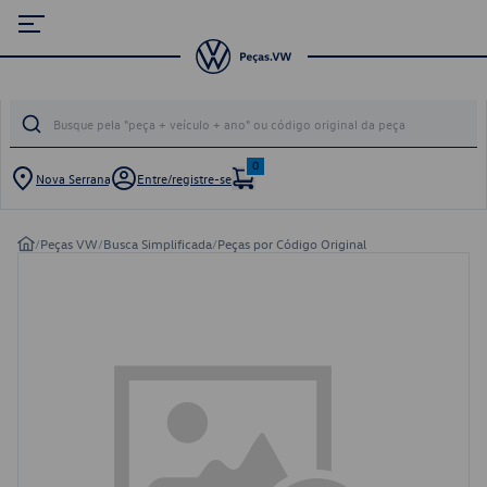
0
Nova Serrana
Entre/registre-se
/
Peças VW
/
Busca Simplificada
/
Peças por Código Original