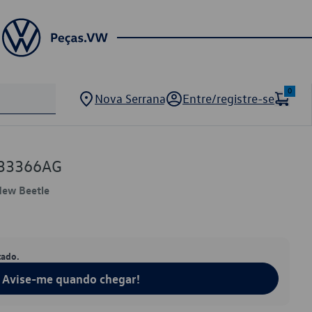
0
Nova Serrana
Entre/registre-se
133366AG
 New Beetle
tado.
Avise-me quando chegar!