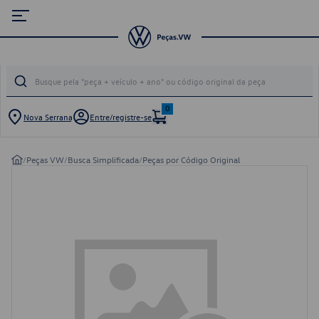
0
Nova Serrana
Entre/registre-se
/
Peças VW
/
Busca Simplificada
/
Peças por Código Original