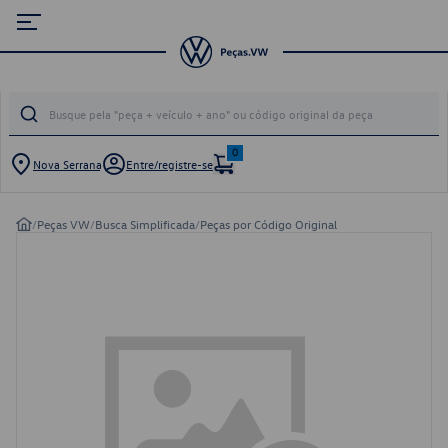
0
Nova Serrana
Entre/registre-se
/
Peças VW
/
Busca Simplificada
/
Peças por Código Original