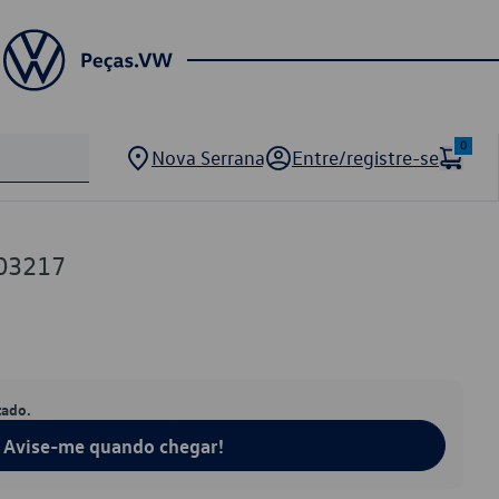
0
Nova Serrana
Entre/registre-se
03217
tado.
Avise-me quando chegar!