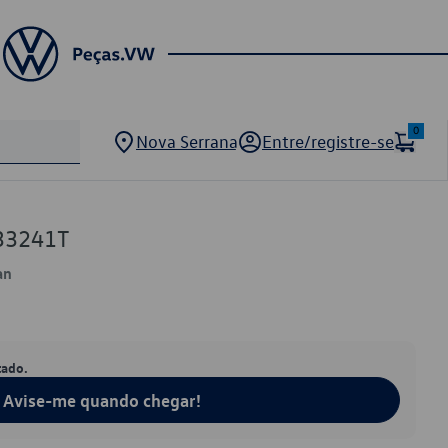
0
Nova Serrana
Entre/registre-se
33241T
an
tado.
Avise-me quando chegar!