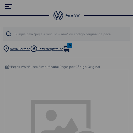
0
Nova Serrana
Entre/registre-se
/
Peças VW
/
Busca Simplificada
/
Peças por Código Original