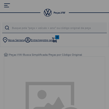
0
Nova Serrana
Entre/registre-se
/
Peças VW
/
Busca Simplificada
/
Peças por Código Original