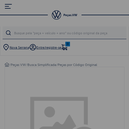
0
Nova Serrana
Entre/registre-se
/
Peças VW
/
Busca Simplificada
/
Peças por Código Original